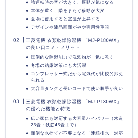
強運転時の音が大きく、振動が気になる
本体が重く、階をまたぐ移動が大変
夏場に使用すると室温が上昇する
デザインや液晶画面がやや実用性重視
三菱電機 衣類乾燥除湿機 「MJ-P180WX」
の良い口コミ・メリット
圧倒的な除湿能力で洗濯物が一気に乾く
冬場の結露対策にも大活躍
コンプレッサー式だから電気代が比較的抑え
られる
大容量タンクと長いコードで使い勝手が良い
三菱電機 衣類乾燥除湿機 「MJ-P180WX」
の優れた機能と特徴
広い家にも対応する大容量ハイパワー（木造
23畳・鉄筋45畳まで）
面倒な水捨てが不要になる「連続排水」対応