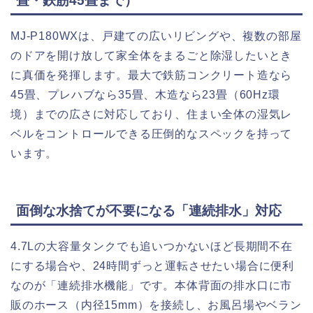
畳・鉄筋45畳まで）
MJ-P180WXは、戸建ての広いリビングや、複数の部屋
のドアを開け放して家全体をまるごと除湿したいとき
に真価を発揮します。最大で鉄筋コンクリート造なら
45畳、プレハブなら35畳、木造なら23畳（60Hz環
境）までの広さに対応しており、住まい全体の湿気レ
ベルをコントロールできる圧倒的なスペックを持って
います。
面倒な水捨てが不要になる「連続排水」対応
4.7Lの大容量タンクでも追いつかないほど長期間不在
にする場合や、24時間ずっと運転させたい場合に便利
なのが「連続排水機能」です。本体背面の排水口に市
販のホース（内径15mm）を接続し、お風呂場やベラン