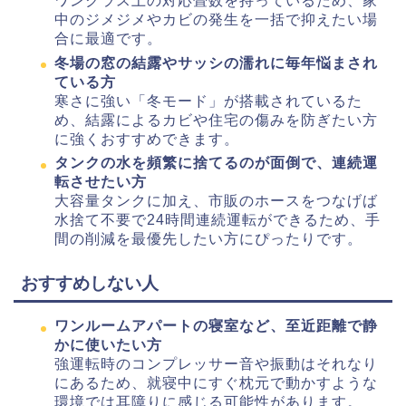
ワンクラス上の対応畳数を持っているため、家
中のジメジメやカビの発生を一括で抑えたい場
合に最適です。
冬場の窓の結露やサッシの濡れに毎年悩まされ
ている方
寒さに強い「冬モード」が搭載されているた
め、結露によるカビや住宅の傷みを防ぎたい方
に強くおすすめできます。
タンクの水を頻繁に捨てるのが面倒で、連続運
転させたい方
大容量タンクに加え、市販のホースをつなげば
水捨て不要で24時間連続運転ができるため、手
間の削減を最優先したい方にぴったりです。
おすすめしない人
ワンルームアパートの寝室など、至近距離で静
かに使いたい方
強運転時のコンプレッサー音や振動はそれなり
にあるため、就寝中にすぐ枕元で動かすような
環境では耳障りに感じる可能性があります。