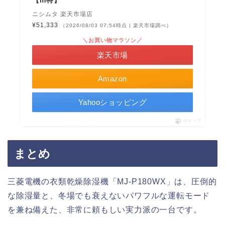
ニシムタ 楽天市場店
¥51,333
（2026/08/03 07:54時点 | 楽天市場調べ）
＼お買い物マラソン／
楽天市場
Amazon
Yahooショッピング
ポチップ
まとめ
三菱電機の衣類乾燥除湿機「MJ-P180WX」は、圧倒的
な除湿量と、冬場でも衰えないパワフルな運転モード
を兼ね備えた、非常に頼もしい実力派の一台です。