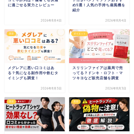
に過ごせる実力とレビュー
め5選！人気の手持ち扇風機を
紹介
2026年8月4日
2026年8月4日
美容
ダイエット
メグレアに悪い口コミはあ
スリリンファイアは薬局で売
る？気になる副作用や飲むタ
ってる？ドンキ・ロフト・マ
イミングも調査！
ツキヨなど販売店舗を調査
2026年8月3日
2026年8月3日
美容
美容