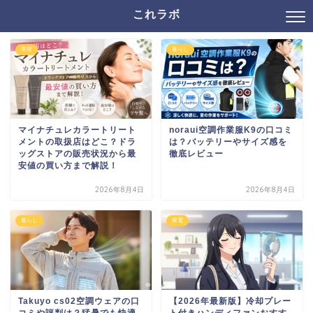
これラボ
美容
暮らし
マイナチュレカラートリート
noraui空調作業服K9の口コミ
メントの取扱店はどこ？ドラ
は？バッテリーやサイズ感を
ッグストアの販売状況から最
徹底レビュー
安値の買い方まで解説！
2026年8月4日
2026年8月4日
暮らし
家電
Takuyo cs02空調ウェアの口
【2026年最新版】冷却プレー
コミや評判は？猛暑でも快適
ト付きハンディファンおすす