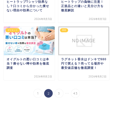
ヒートラップTシャツ効果な
ヒートラップの偽物に注意！
し？口コミから分かった痩せ
正規品との違いと見分け方を
ない理由や効果について
徹底解説
2026年8月3日
2026年8月3日
ダイエット
美容
オイグルトの悪い口コミは本
ラグネット香水はドンキで980
当？痩せない噂や効果を徹底
円で買える？売ってる場所や
調査
最安値店舗を徹底調査！
2026年8月2日
2026年8月2日
...
1
2
3
43