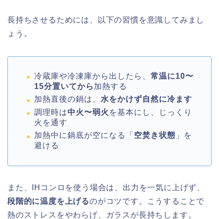
長持ちさせるためには、以下の習慣を意識してみまし
ょう。
冷蔵庫や冷凍庫から出したら、
常温に10〜
15分置いてから
加熱する
加熱直後の鍋は、
水をかけず自然に冷ます
調理時は
中火〜弱火
を基本にし、じっくり
火を通す
加熱中に鍋底が空になる「
空焚き状態
」を
避ける
また、IHコンロを使う場合は、出力を一気に上げず、
段階的に温度を上げる
のがコツです。こうすることで
熱のストレスをやわらげ、ガラスが長持ちします。