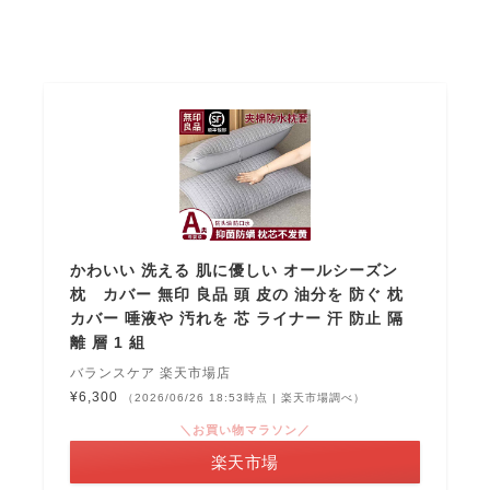
かわいい 洗える 肌に優しい オールシーズン
枕 カバー 無印 良品 頭 皮の 油分を 防ぐ 枕
カバー 唾液や 汚れを 芯 ライナー 汗 防止 隔
離 層 1 組
バランスケア 楽天市場店
¥6,300
（2026/06/26 18:53時点 | 楽天市場調べ）
＼お買い物マラソン／
楽天市場