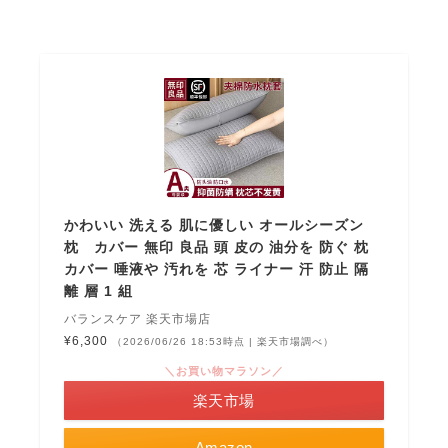
かわいい 洗える 肌に優しい オールシーズン
枕 カバー 無印 良品 頭 皮の 油分を 防ぐ 枕
カバー 唾液や 汚れを 芯 ライナー 汗 防止 隔
離 層 1 組
バランスケア 楽天市場店
¥6,300
（2026/06/26 18:53時点 | 楽天市場調べ）
＼お買い物マラソン／
楽天市場
Amazon