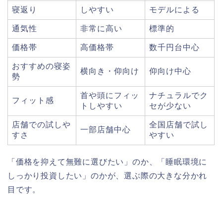
寝返り
しやすい
モデルによる
通気性
非常に高い
標準的
価格帯
高価格帯
数千円台中心
おすすめの寝姿
横向き・仰向け
仰向け中心
勢
首や頭にフィッ
ナチュラルでク
フィット感
トしやすい
セが少ない
店舗での試しや
全国店舗で試し
一部店舗中心
すさ
やすい
「価格を抑えて無難に選びたい」のか、「睡眠環境に
しっかり投資したい」のかが、選ぶ際の大きな分かれ
目です。