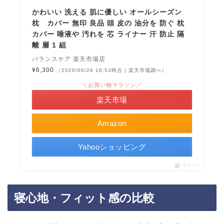
かわいい 洗える 肌に優しい オールシーズン
枕 カバー 無印 良品 頭 皮の 油分を 防ぐ 枕
カバー 唾液や 汚れを 芯 ライナー 汗 防止 隔
離 層 1 組
バランスケア 楽天市場店
¥6,300
（2026/06/26 18:53時点 | 楽天市場調べ）
＼お買い物マラソン／
楽天市場
Amazon
Yahooショッピング
ポチップ
寝心地・フィット感の比較